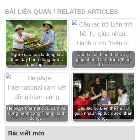
BÀI LIÊN QUAN / RELATED ARTICLES
Người cao tuổi là động lực
Câu lạc bộ Liên thế hệ Tự
thúc đẩy hành động từ địa
giúp nhau: Hành trình "Kiên
phương…
trì…
HelpAge International cam kết
Câu lạc bộ Liên thế hệ Tự
đồng hành cùng Tháng hành
giúp nhau tiếp tục được nhân
động…
rộng…
Bài viết mới