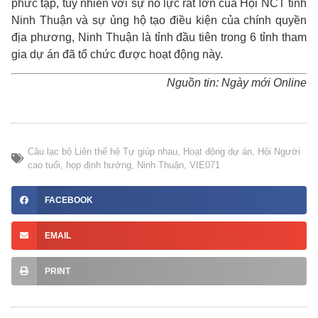
phức tạp, tuy nhiên với sự nỗ lực rất lớn của Hội NCT tỉnh
Ninh Thuận và sự ủng hộ tạo điều kiện của chính quyền
địa phương, Ninh Thuận là tỉnh đầu tiên trong 6 tỉnh tham
gia dự án đã tổ chức được hoạt động này.
Nguồn tin: Ngày mới Online
Câu lạc bộ Liên thế hệ Tự giúp nhau
,
Hoạt động dự án
,
Hội Người
cao tuổi
,
họp định hướng
,
Ninh Thuận
,
VIE071
FACEBOOK
EMAIL
PRINT