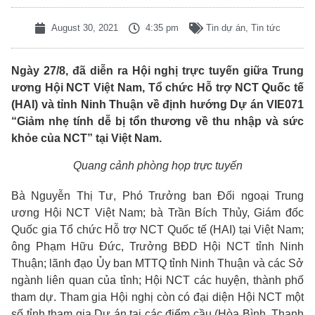
August 30, 2021
4:35 pm
Tin dự án
,
Tin tức
Ngày 27/8, đã diễn ra Hội nghị trực tuyến giữa Trung
ương Hội NCT Việt Nam, Tổ chức Hỗ trợ NCT Quốc tế
(HAI) và tỉnh Ninh Thuận về định hướng Dự án VIE071
“Giảm nhẹ tính dễ bị tổn thương về thu nhập và sức
khỏe của NCT” tại Việt Nam.
Quang cảnh phòng họp trực tuyến
Bà Nguyễn Thị Tư, Phó Trưởng ban Đối ngoại Trung
ương Hội NCT Việt Nam; bà Trần Bích Thủy, Giám đốc
Quốc gia Tổ chức Hỗ trợ NCT Quốc tế (HAI) tại Việt Nam;
ông Phạm Hữu Đức, Trưởng BĐD Hội NCT tỉnh Ninh
Thuận; lãnh đạo Ủy ban MTTQ tỉnh Ninh Thuận và các Sở
ngành liên quan của tỉnh; Hội NCT các huyện, thành phố
tham dự. Tham gia Hội nghị còn có đại diện Hội NCT một
số tỉnh tham gia Dự án tại các điểm cầu (Hòa Bình, Thanh