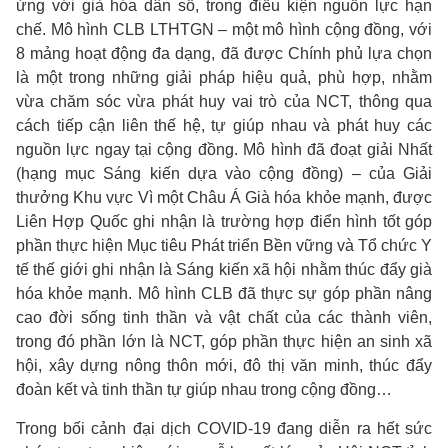
ứng với già hóa dân số, trong điều kiện nguồn lực hạn
chế. Mô hình CLB LTHTGN – một mô hình cộng đồng, với
8 mảng hoạt động đa dạng, đã được Chính phủ lựa chọn
là một trong những giải pháp hiệu quả, phù hợp, nhằm
vừa chăm sóc vừa phát huy vai trò của NCT, thông qua
cách tiếp cận liên thế hệ, tự giúp nhau và phát huy các
nguồn lực ngay tại cộng đồng. Mô hình đã đoạt giải Nhất
(hạng mục Sáng kiến dựa vào cộng đồng) – của Giải
thưởng Khu vực Vì một Châu Á Già hóa khỏe mạnh, được
Liên Hợp Quốc ghi nhận là trường hợp điển hình tốt góp
phần thực hiện Mục tiêu Phát triển Bền vững và Tổ chức Y
tế thế giới ghi nhận là Sáng kiến xã hội nhằm thúc đẩy già
hóa khỏe mạnh. Mô hình CLB đã thực sự góp phần nâng
cao đời sống tinh thần và vật chất của các thành viên,
trong đó phần lớn là NCT, góp phần thực hiện an sinh xã
hội, xây dựng nông thôn mới, đô thị văn minh, thúc đẩy
đoàn kết và tinh thần tự giúp nhau trong cộng đồng…
Trong bối cảnh đại dịch COVID-19 đang diễn ra hết sức