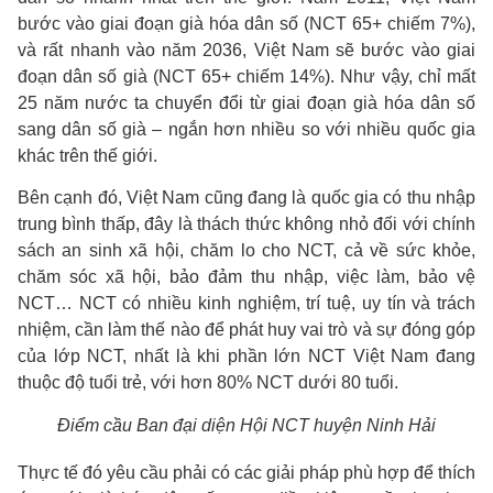
bước vào giai đoạn già hóa dân số (NCT 65+ chiếm 7%),
và rất nhanh vào năm 2036, Việt Nam sẽ bước vào giai
đoạn dân số già (NCT 65+ chiếm 14%). Như vậy, chỉ mất
25 năm nước ta chuyển đổi từ giai đoạn già hóa dân số
sang dân số già – ngắn hơn nhiều so với nhiều quốc gia
khác trên thế giới.
Bên cạnh đó, Việt Nam cũng đang là quốc gia có thu nhập
trung bình thấp, đây là thách thức không nhỏ đối với chính
sách an sinh xã hội, chăm lo cho NCT, cả về sức khỏe,
chăm sóc xã hội, bảo đảm thu nhập, việc làm, bảo vệ
NCT… NCT có nhiều kinh nghiệm, trí tuệ, uy tín và trách
nhiệm, cần làm thế nào để phát huy vai trò và sự đóng góp
của lớp NCT, nhất là khi phần lớn NCT Việt Nam đang
thuộc độ tuổi trẻ, với hơn 80% NCT dưới 80 tuổi.
Điểm cầu Ban đại diện Hội NCT huyện Ninh Hải
Thực tế đó yêu cầu phải có các giải pháp phù hợp để thích