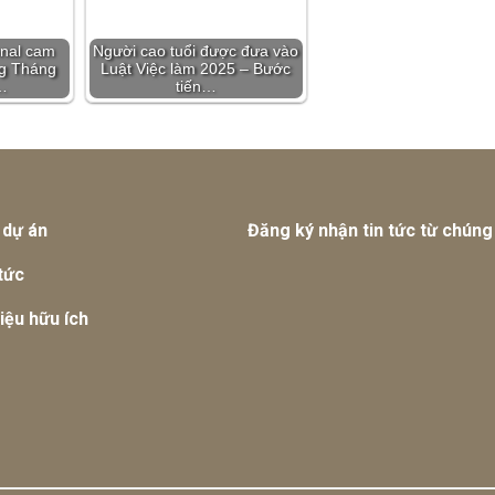
onal cam
Người cao tuổi được đưa vào
ng Tháng
Luật Việc làm 2025 – Bước
…
tiến…
 dự án
Đăng ký nhận tin tức từ chúng 
tức
liệu hữu ích