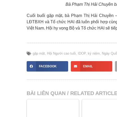
Bà Phạm Thị Hải Chuyền b
Cuối buổi gặp mặt, bà Phạm Thị Hải Chuyền –
LĐTBXH và Tổ chức HAI đã luôn phối hợp cùng H
Việt Nam. Hội hy vọng Bộ và Tổ chức HAI sẽ tiế
gặp mặt
,
Hội Người cao tuổi
,
IDOP
,
kỷ niệm
,
Ngày Quốc
FACEBOOK
EMAIL
BÀI LIÊN QUAN / RELATED ARTICL