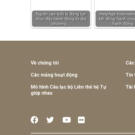
Người cao tuổi là động lực
HelpAge Internati
thúc đẩy hành động từ địa
kết đồng hành cù
phương…
hành động
Về chúng tôi
Các
Các mảng hoạt động
Tin 
Mô hình Câu lạc bộ Liên thế hệ Tự
Tài 
giúp nhau