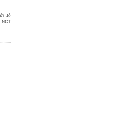
tới Bộ
ủa NCT