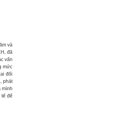
hăm và
XH, đã
ác vấn
ng mức
ai đối
, phát
a mình
 tế để