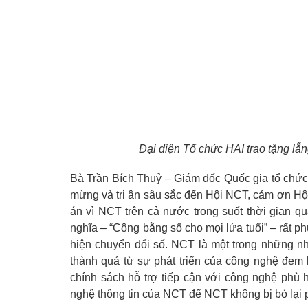
Đại diện Tổ chức HAI trao tặng 
Bà Trần Bích Thuỷ – Giám đốc Quốc gia tổ chức 
mừng và tri ân sâu sắc đến Hội NCT, cảm ơn Hộ
án vì NCT trên cả nước trong suốt thời gian 
nghĩa – “Công bằng số cho mọi lứa tuổi” – rất 
hiện chuyển đổi số. NCT là một trong những n
thành quả từ sự phát triển của công nghệ đem 
chính sách hỗ trợ tiếp cận với công nghệ phù
nghệ thông tin của NCT để NCT không bị bỏ lại 