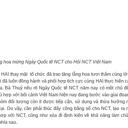
lẵng hoa mừng Ngày Quốc tế NCT cho Hội NCT Việt Nam
HAI thay mặt tổ chức đã trao tặng lẵng hoa tươi thắm cùng lờ
i đã luôn đồng hành và phối hợp tích cực cùng HAI thực hiện 
qua. Bà Thuỷ nêu rõ Ngày Quốc tế NCT năm nay có một chủ đề
phù hợp với bối cảnh Việt Nam hiện nay đang bước vào giai đoạ
hóm đối tượng còn ít được tiếp cận, sử dụng và thừa hưởng
lại. Do vậy, cần phải thúc đẩy công bằng số cho NCT, tạo ra
 hợp với NCT, cũng như xóa đi định kiến về khả năng làm ch
phía sau.