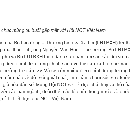
 chúc mừng tại buổi gặp mặt với Hội NCT Việt Nam
oàn của Bộ Lao động – Thương binh và Xã hội (LĐTBXH) tới t
p mặt thân tình, ông Nguyễn Văn Hồi – Thứ trưởng Bộ LĐTB
h phủ và Bộ LĐTBXH luôn dành sự quan tâm sâu sắc đối với c
g điều chỉnh lớn trong chính sách về trợ cấp xã hội như nâ
 hưởng trợ cấp, v.v. Và sẽ còn nhiều điều chỉnh trong tương l
c đảm bảo về đời sống vật chất, tinh thần, chăm sóc sức khỏe
h già hóa dân số. Mong Hội NCT sẽ tiếp tục phát huy vai trò củ
 với các ban ngành, đoàn thể, các tổ chức trong nước và quốc
ợi ích thiết thực cho NCT Việt Nam.