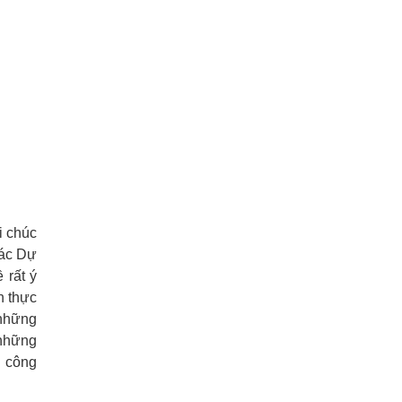
i chúc
các Dự
 rất ý
n thực
 những
 những
ủ công