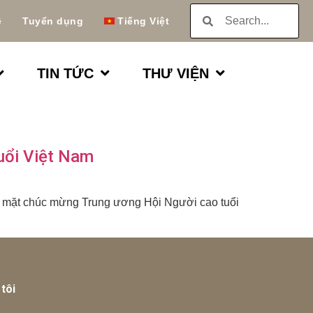
ệ
Tuyển dụng
Tiếng Việt
TIN TỨC
THƯ VIỆN
uổi Việt Nam
ặp mặt chúc mừng Trung ương Hội Người cao tuổi
tôi