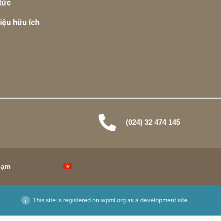
tức
liệu hữu ích
(024) 32 474 145
hạm
This site is registered on
wpml.org
as a development site.