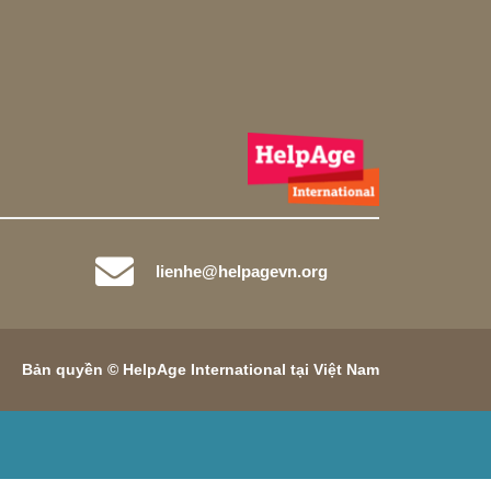
lienhe@helpagevn.org
Bản quyền © HelpAge International tại Việt Nam