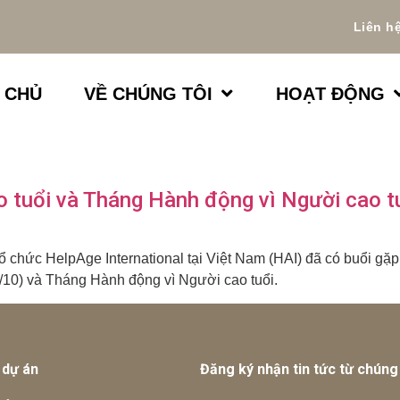
Liên h
 CHỦ
VỀ CHÚNG TÔI
HOẠT ĐỘNG
 tuổi và Tháng Hành động vì Người cao t
ổ chức HelpAge International tại Việt Nam (HAI) đã có buổi g
/10) và Tháng Hành động vì Người cao tuổi.
 dự án
Đăng ký nhận tin tức từ chúng 