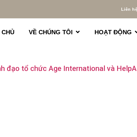
Liên h
 CHỦ
VỀ CHÚNG TÔI
HOẠT ĐỘNG
h đạo tổ chức Age International và HelpA