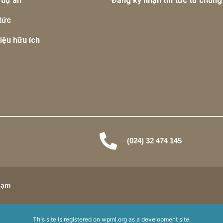
 dự án
Đăng ký nhận tin tức từ chúng 
tức
liệu hữu ích
(024) 32 474 145
hạm
This site is registered on
wpml.org
as a development site.