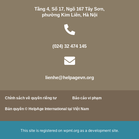
Tầng 4, Số 17, Ngõ 167 Tây Sơn,
phường Kim Liên, Hà Nội
(024) 32 474 145
lienhe@helpagevn.org
Chính sách về quyền riêng tư
Báo cáo vi phạm
Bản quyền © HelpAge International tại Việt Nam
This site is registered on
wpml.org
as a development site.