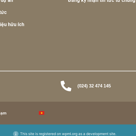
 dự án
Đăng ký nhận tin tức từ chúng 
tức
liệu hữu ích
(024) 32 474 145
hạm
This site is registered on
wpml.org
as a development site.