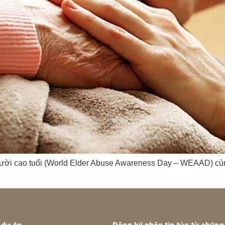
i cao tuổi (World Elder Abuse Awareness Day – WEAAD) cùng c