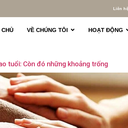
Liên h
 CHỦ
VỀ CHÚNG TÔI
HOẠT ĐỘNG
o tuổi: Còn đó những khoảng trống