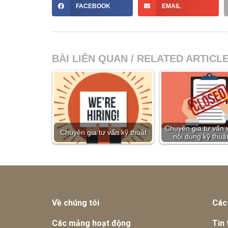
FACEBOOK
EMAIL
BÀI LIÊN QUAN / RELATED ARTICL
Chuyên gia tư vấn
Chuyên gia tư vấn kỹ thuật
nội dung kỹ thuậ
Về chúng tôi
Các
Các mảng hoạt động
Tin 