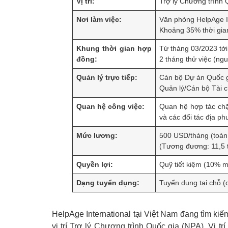
Vị trí:
Trợ lý Chương trình Q
Nơi làm việc:
Văn phòng HelpAge In
Khoảng 35% thời gian
Khung thời gian hợp
Từ tháng 03/2023 tới
đồng:
2 tháng thử việc (ng
Quản lý trực tiếp:
Cán bộ Dự án Quốc 
Quản lý/Cán bộ Tài 
Quan hệ công việc:
Quan hệ hợp tác chặt
và các đối tác địa p
Mức lương:
500 USD/tháng (toàn 
(Tương đương: 11,5 
Quyền lợi:
Quỹ tiết kiệm (10% m
Dạng tuyển dụng:
Tuyển dụng tại chỗ (
HelpAge International tại Việt Nam đang tìm ki
vị trí Trợ lý Chương trình Quốc gia (NPA). Vị tr