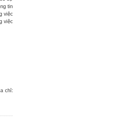
ng tin
g việc
g việc
a chỉ: