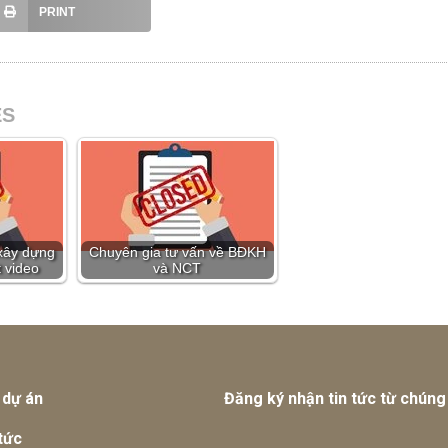
PRINT
ES
 xây dựng
Chuyên gia tư vấn về BĐKH
t video
và NCT
 dự án
Đăng ký nhận tin tức từ chúng 
tức