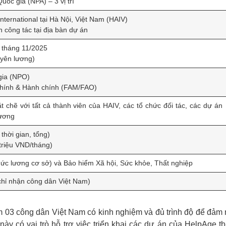
uốc gia (NPA) – 3 vị trí
ternational tại Hà Nội, Việt Nam (HAIV)
 công tác tại địa bàn dự án
 tháng 11/2025
uyên lương)
gia (NPO)
chính & Hành chính (FAM/FAO)
 chẽ với tất cả thành viên của HAIV, các tổ chức đối tác, các dự án
hương
thời gian, tổng)
triệu VND/tháng)
ức lương cơ sở) và Bảo hiểm Xã hội, Sức khỏe, Thất nghiệp
chỉ nhận công dân Việt Nam)
ếm 03 công dân Việt Nam có kinh nghiệm và đủ trình độ để đảm
í này có vai trò hỗ trợ việc triển khai các dự án của HelpAge t