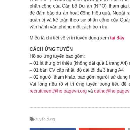
phân công của Cán bộ Dự án (NPO), tham gia thi
để đảm bảo dự án hoạt động hiệu quả. Ngoài ra
quản trị và kế toán theo sự phân công của Quả
vận hành văn phòng một cách trơn tru.
Miêu tả chi tiết về vị trí tuyển dụng xem
tại đây
.
CÁCH ỨNG TUYỂN
Hồ sơ ứng tuyển bao gồm:
– 01 lá thư giới thiệu (không dài quá 1 trang A4)
– 01 bản CV cập nhật, độ dài tối đa 3 trang A4
– 02 người tham khảo, bao gồm người sử dụng 
Vui lòng nêu rõ vị trí ứng tuyển trong tiêu đề 
recruitment@helpagevn.org
và
dathq@helpagev
tuyển dụng