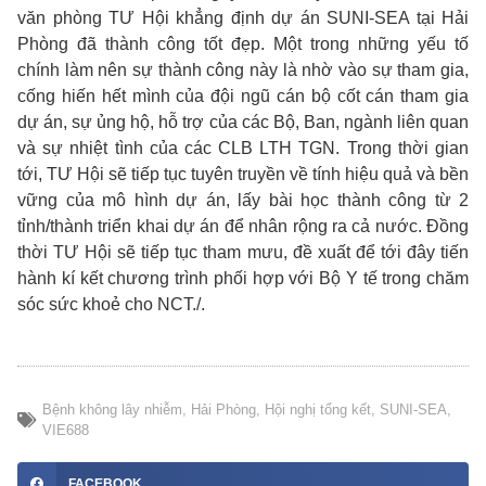
văn phòng TƯ Hội khẳng định dự án SUNI-SEA tại Hải
Phòng đã thành công tốt đẹp. Một trong những yếu tố
chính làm nên sự thành công này là nhờ vào sự tham gia,
cống hiến hết mình của đội ngũ cán bộ cốt cán tham gia
dự án, sự ủng hộ, hỗ trợ của các Bộ, Ban, ngành liên quan
và sự nhiệt tình của các CLB LTH TGN. Trong thời gian
tới, TƯ Hội sẽ tiếp tục tuyên truyền về tính hiệu quả và bền
vững của mô hình dự án, lấy bài học thành công từ 2
tỉnh/thành triển khai dự án để nhân rộng ra cả nước. Đồng
thời TƯ Hội sẽ tiếp tục tham mưu, đề xuất để tới đây tiến
hành kí kết chương trình phối hợp với Bộ Y tế trong chăm
sóc sức khoẻ cho NCT./.
Bệnh không lây nhiễm
,
Hải Phòng
,
Hội nghị tổng kết
,
SUNI-SEA
,
VIE688
FACEBOOK