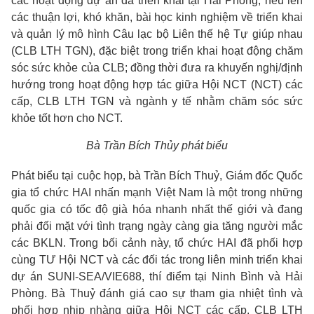
các hoạt động dự án đã triển khai tại Hải Phòng; nêu lên
các thuận lợi, khó khăn, bài học kinh nghiệm về triển khai
và quản lý mô hình Câu lạc bộ Liên thế hệ Tự giúp nhau
(CLB LTH TGN), đặc biệt trong triển khai hoạt động chăm
sóc sức khỏe của CLB; đồng thời đưa ra khuyến nghị/định
hướng trong hoạt động hợp tác giữa Hội NCT (NCT) các
cấp, CLB LTH TGN và ngành y tế nhằm chăm sóc sức
khỏe tốt hơn cho NCT.
Bà Trần Bích Thủy phát biểu
Phát biểu tại cuộc họp, bà Trần Bích Thuỷ, Giám đốc Quốc
gia tổ chức HAI nhấn mạnh Việt Nam là một trong những
quốc gia có tốc độ già hóa nhanh nhất thế giới và đang
phải đối mặt với tình trạng ngày càng gia tăng người mắc
các BKLN. Trong bối cảnh này, tổ chức HAI đã phối hợp
cùng TƯ Hội NCT và các đối tác trong liên minh triển khai
dự án SUNI-SEA/VIE688, thí điểm tại Ninh Bình và Hải
Phòng. Bà Thuỷ đánh giá cao sự tham gia nhiệt tình và
phối hợp nhịp nhàng giữa Hội NCT các cấp, CLB LTH