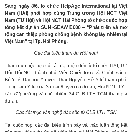
Sáng ngày 8/6, tổ chức HelpAge International tại Việt
Nam (HAI) phối hợp cùng Trung ương Hội NCT Việt
Nam (TƯ Hội) và Hội NCT Hải Phòng tổ chức cuộc họp
tổng kết dự án SUNI-SEA/VIE688 – “Phát triển và mở
rộng can thiệp phòng chống bệnh không lây nhiễm tại
Việt Nam” tại Tp. Hải Phòng.
Các đại biểu tham dự Hội nghị
Tham dự cuộc họp có các đại diện đến từ tổ chức HAI, TƯ
Hội, Hội NCT thành phố; Viện Chiến lược và Chính sách,
Bộ Y tế; Đại học Y dược Thái Nguyên; Sở Y tế thành phố;
Trung tâm Y tế của 3 quận/huyện có dự án; Hội NCT, TYT
các xã/phường và chủ nhiệm 34 CLB LTH TGN tham gia
dự án.
Các tiết mục văn nghệ đặc sắc từ CLB LTH TGN
Tại cuộc họp, các đại biểu trình bày và thảo luận tổng kết