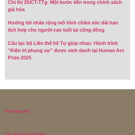
Chỉ thị 35/CT-TTg: Một bước tiến trong chính sách
già hóa
Hướng tới nhân rộng mô hình chăm sóc dài hạn
tích hợp cho người cao tuổi tại cộng đồng
Câu lạc bộ Liên thế hệ Tự giúp nhau: Hành trình
“Kiên trì phụng sự” được vinh danh tại Human Act
Prize 2025
Về chúng tôi
Các mảng hoạt động