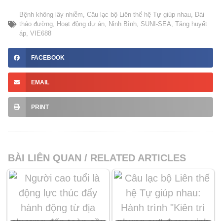
Bệnh không lây nhiễm
,
Câu lạc bộ Liên thế hệ Tự giúp nhau
,
Đái
tháo đường
,
Hoạt động dự án
,
Ninh Bình
,
SUNI-SEA
,
Tăng huyết
áp
,
VIE688
FACEBOOK
EMAIL
PRINT
BÀI LIÊN QUAN / RELATED ARTICLES