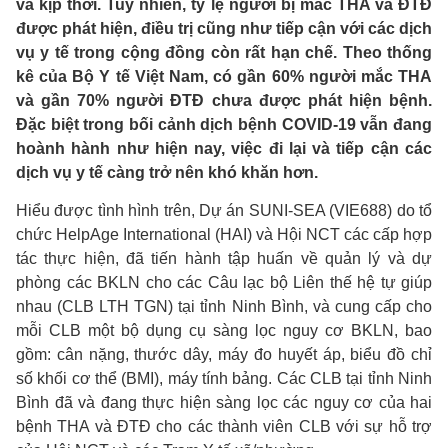
và kịp thời. Tuy nhiên, tỷ lệ người bị mắc THA và ĐTĐ
được phát hiện, điều trị cũng như tiếp cận với các dịch
vụ y tế trong cộng đồng còn rất hạn chế. Theo thống
kê của Bộ Y tế Việt Nam, có gần 60% người mắc THA
và gần 70% người ĐTĐ chưa được phát hiện bệnh.
Đặc biệt trong bối cảnh dịch bệnh COVID-19 vẫn đang
hoành hành như hiện nay, việc đi lại và tiếp cận các
dịch vụ y tế càng trở nên khó khăn hơn.
Hiểu được tình hình trên, Dự án SUNI-SEA (VIE688) do tổ
chức HelpAge International (HAI) và Hội NCT các cấp hợp
tác thực hiện, đã tiến hành tập huấn về quản lý và dự
phòng các BKLN cho các Câu lạc bộ Liên thế hệ tự giúp
nhau (CLB LTH TGN) tại tỉnh Ninh Bình, và cung cấp cho
mỗi CLB một bộ dụng cụ sàng lọc nguy cơ BKLN, bao
gồm: cân nặng, thước dây, máy đo huyết áp, biểu đồ chỉ
số khối cơ thể (BMI), máy tính bảng. Các CLB tại tỉnh Ninh
Bình đã và đang thực hiện sàng lọc các nguy cơ của hai
bệnh THA và ĐTĐ cho các thành viên CLB với sự hỗ trợ