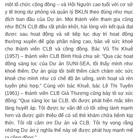
một tổ chức cộng đồng – và Hội Người cao tuổi với cơ sở
y tế trong dự phòng và quản lý BKLN theo đúng như mục
đích ban đầu của Dự án. Mọi thành viên tham gia cũng
như BCN CLB đều rất phấn khởi, hài lòng với kết quả đạt
được sau hoạt động và sẽ tiếp tục duy trì hoạt động
thường xuyên để góp phần nâng cao, bảo vệ sức khoẻ
cho thành viên CLB và cộng đồng. Bác Vũ Thị Khuê
(1957) – thành viên CLB Bình Hoà chia sẻ: “Qua các hoạt
động sàng lọc của Dự án SUNI-SEA, tôi thấy mình như
khoẻ thêm. Dự án giúp tôi biết thêm cách chăm sóc sức
khoẻ cho mình như có chế độ ăn uống, sinh hoạt và rèn
luyện phù hợp.” Cùng với bác Khuê, bác Lê Thị Tuyến
(1961) – thành viên CLB Giá Thượng cũng bày tỏ sự xúc
động: “Qua sàng lọc tại CLB, tôi được phát hiện mắc tiền
tăng huyết áp. Tôi được tư vấn để có lối sống lành mạnh
hơn và được giới thiệu để có số thẻ khám chữa bệnh kịp
thời. Tôi rất cảm ơn Dự án và CLB. Tôi hy vọng rằng
những Dự án ý nghĩa thế này sẽ được phát huy mạnh mẽ
ra cộng đồng.”