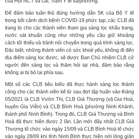
của Hội NCT và các Trạm Y tế xã/phường.
Để đảm bảo tuân thủ đúng hướng dẫn 5K của Bộ Y tế
trong bối cảnh dịch bệnh COVID-19 phức tạp, các CLB đã
trang bị cho các thành viên tham gia sàng lọc khẩu trang,
nước sát khuẩn cũng như những yêu cầu giữ khoảng
cách tối thiểu và tránh nói chuyện trong quá trình sàng lọc.
Đặc biệt, những thành viên có sức khoẻ yếu, không đi đến
địa điểm sàng lọc được, sẽ được Ban Chủ nhiệm CLB cử
người đến sàng lọc và thăm hỏi tại nhà, đảm bảo rằng
không ai bị bỏ lại phía sau.
Một số các CLB tiêu biểu đã thực hành sàng lọc thành
công cho các thành viên kể từ sau đợt tập huấn vào tháng
05/2021 là CLB Vườn Thị, CLB Giá Thượng (xã Gia Hoà,
huyện Gia Viễn) và CLB Bình Hoà (phường Ninh Khánh,
thành phố Ninh Bình). Trong đó, CLB Giá Thượng và Bình
Hoà đã thực hiện được 2 lần. Lần mới đây nhất CLB Giá
Thượng tổ chức vào ngày 15/09 và CLB Bình Hoà tổ chức
vào ngày 28/09 khi tỉnh Ninh Bình thực hiện nới lỏng giãn