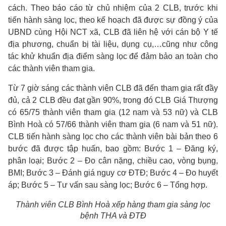
cách. Theo báo cáo từ chủ nhiệm của 2 CLB, trước khi
tiến hành sàng lọc, theo kế hoạch đã được sự đồng ý của
UBND cùng Hội NCT xã, CLB đã liên hệ với cán bộ Y tế
địa phương, chuẩn bị tài liệu, dụng cụ,…cũng như công
tác khử khuẩn địa điểm sàng lọc để đảm bảo an toàn cho
các thành viên tham gia.
Từ 7 giờ sáng các thành viên CLB đã đến tham gia rất đầy
đủ, cả 2 CLB đều đạt gần 90%, trong đó CLB Giá Thượng
có 65/75 thành viên tham gia (12 nam và 53 nữ) và CLB
Bình Hoà có 57/66 thành viên tham gia (6 nam và 51 nữ).
CLB tiến hành sàng lọc cho các thành viên bài bản theo 6
bước đã được tập huấn, bao gồm: Bước 1 – Đăng ký,
phân loại; Bước 2 – Đo cân nặng, chiều cao, vòng bụng,
BMI; Bước 3 – Đánh giá nguy cơ ĐTĐ; Bước 4 – Đo huyết
áp; Bước 5 – Tư vấn sau sàng lọc; Bước 6 – Tổng hợp.
Thành viên CLB Bình Hoà xếp hàng tham gia sàng lọc
bệnh THA và ĐTĐ