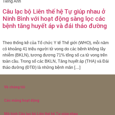
Tiếng Anh
Câu lạc bộ Liên thế hệ Tự giúp nhau ở
Ninh Bình với hoạt động sàng lọc các
bệnh tăng huyết áp và đái tháo đường
Theo thống kê của Tổ chức Y tế Thế giới (WHO), mỗi năm
có khoảng 41 triệu người tử vong do các bệnh không lây
nhiễm (BKLN), tương đương 71% tổng số ca tử vong trên
toàn cầu. Trong số các BKLN, Tăng huyết áp (THA) và Đái
tháo đường (ĐTĐ) là những bệnh mãn […]
Về chúng tôi
Các mảng hoạt động
Mô hình Câu lạc bộ Liên thế hệ Tự giúp nhau