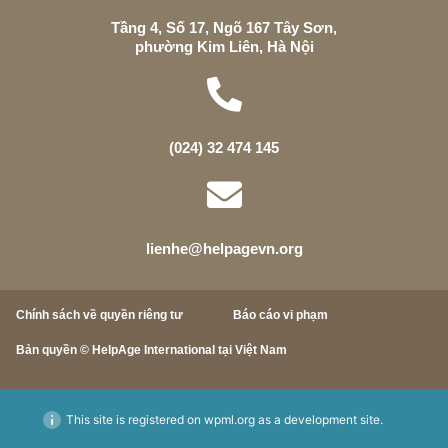
Tầng 4, Số 17, Ngõ 167 Tây Sơn,
phường Kim Liên, Hà Nội
(024) 32 474 145
lienhe@helpagevn.org
Chính sách về quyền riêng tư
Báo cáo vi phạm
Bản quyền © HelpAge International tại Việt Nam
This site is registered on
wpml.org
as a development site.