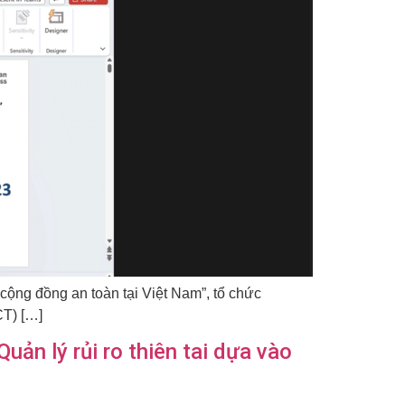
cộng đồng an toàn tại Việt Nam”, tổ chức
CT) […]
uản lý rủi ro thiên tai dựa vào