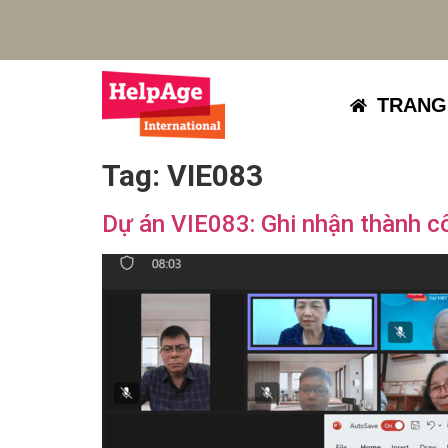
TRANG
Tag:
VIE083
Dự án VIE083: Ghi nhận thành c