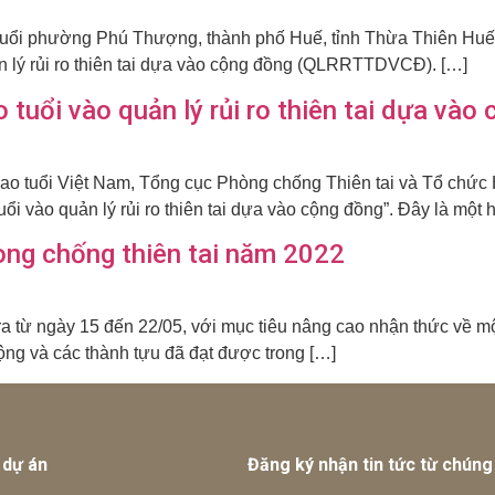
tuổi phường Phú Thượng, thành phố Huế, tỉnh Thừa Thiên Huế.
quản lý rủi ro thiên tai dựa vào cộng đồng (QLRRTTDVCĐ). […]
 tuổi vào quản lý rủi ro thiên tai dựa vào
 tuổi Việt Nam, Tổng cục Phòng chống Thiên tai và Tổ chức He
i vào quản lý rủi ro thiên tai dựa vào cộng đồng”. Đây là một 
òng chống thiên tai năm 2022
ra từ ngày 15 đến 22/05, với mục tiêu nâng cao nhận thức về một 
ộng và các thành tựu đã đạt được trong […]
 dự án
Đăng ký nhận tin tức từ chúng 