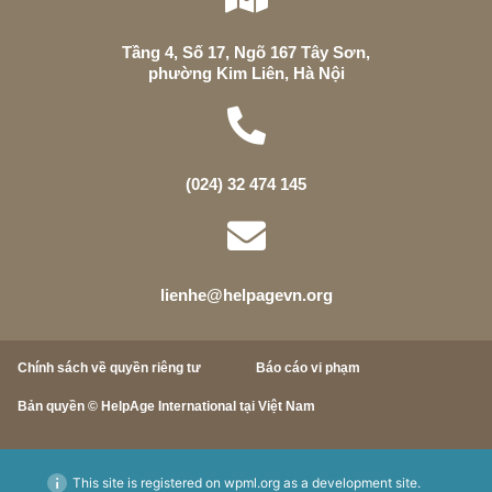
Tầng 4, Số 17, Ngõ 167 Tây Sơn,
phường Kim Liên, Hà Nội
(024) 32 474 145
lienhe@helpagevn.org
Chính sách về quyền riêng tư
Báo cáo vi phạm
Bản quyền © HelpAge International tại Việt Nam
This site is registered on
wpml.org
as a development site.