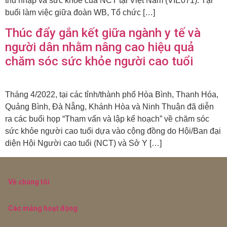
thu nhập và sức khỏe của NCT tại Việt Nam (VIE071). Tại
buổi làm việc giữa đoàn WB, Tổ chức […]
Thúc đẩy gắn kết giữa ngành y tế và
người dân nhằm nâng cao hiệu quả
chăm sóc sức khỏe người cao tuổi
Tháng 4/2022, tại các tỉnh/thành phố Hòa Bình, Thanh Hóa,
Quảng Bình, Đà Nẵng, Khánh Hòa và Ninh Thuận đã diễn
ra các buổi họp “Tham vấn và lập kế hoạch” về chăm sóc
sức khỏe người cao tuổi dựa vào cộng đồng do Hội/Ban đại
diện Hội Người cao tuổi (NCT) và Sở Y […]
Về chúng tôi
Các mảng hoạt động