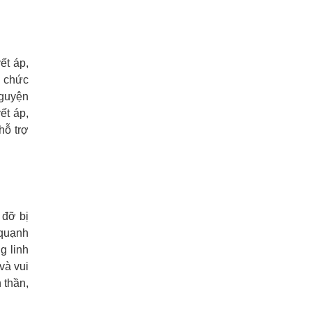
ết áp,
ổ chức
nguyện
ết áp,
hỗ trợ
 đỡ bị
 quạnh
g linh
và vui
 thần,