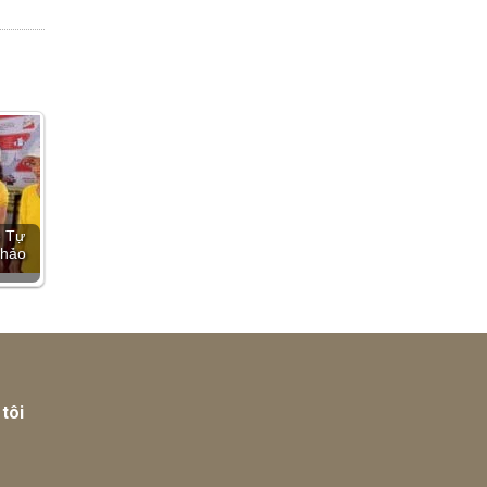
ệ Tự
khảo
tôi