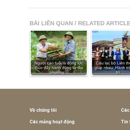
BÀI LIÊN QUAN / RELATED ARTICL
Người cao tuổi là động lực
Câu lạc bộ Liên t
thúc đẩy hành động từ địa
giúp nhau: Hành tr
phương…
trì…
Về chúng tôi
Các
Các mảng hoạt động
Tin 