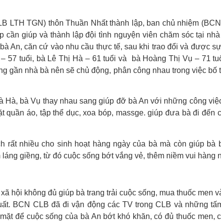
CLB LTH TGN) thôn Thuần Nhất thành lập, ban chủ nhiệm (BC
ợp cần giúp và thành lập đội tình nguyện viên chăm sóc tại nh
 An, căn cứ vào nhu cầu thực tế, sau khi trao đổi và được s
– 57 tuổi, bà Lê Thị Hà – 61 tuổi và bà Hoàng Thị Vụ – 71 tu
 gần nhà bà nên sẽ chủ động, phân công nhau trong việc bố tr
bà Hà, bà Vụ thay nhau sang giúp đỡ bà An với những công việ
ặt quần áo, tập thể dục, xoa bóp, massge. giúp đưa bà đi đến 
 rất nhiều cho sinh hoạt hàng ngày của bà mà còn giúp bà 
áng giềng, từ đó cuộc sống bớt vắng vẻ, thêm niềm vui hàng 
xã hội không đủ giúp bà trang trải cuộc sống, mua thuốc men v
ất. BCN CLB đã đi vận động các TV trong CLB và những tấ
n mặt để cuộc sống của bà An bớt khó khăn, có đủ thuốc men, 