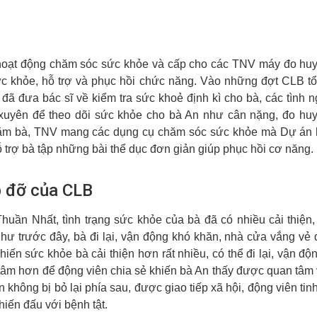
 hoạt động chăm sóc sức khỏe và cấp cho các TNV máy đo huy
c khỏe, hỗ trợ và phục hồi chức năng. Vào những đợt CLB t
ã đưa bác sĩ về kiểm tra sức khoẻ định kì cho bà, các tình 
uyên để theo dõi sức khỏe cho bà An như cân nặng, đo huy
thăm bà, TNV mang các dụng cụ chăm sóc sức khỏe mà Dự án 
ỗ trợ bà tập những bài thể dục đơn giản giúp phục hồi cơ năng.
p đỡ của CLB
ần Nhất, tình trạng sức khỏe của bà đã có nhiều cải thiện,
 như trước đây, bà đi lại, vận động khó khăn, nhà cửa vắng vẻ
ến sức khỏe bà cải thiện hơn rất nhiều, có thể đi lại, vận độn
âm hơn để động viên chia sẻ khiến bà An thấy được quan tâm 
 không bị bỏ lại phía sau, được giao tiếp xã hội, động viên tinh
hiến đấu với bệnh tật.