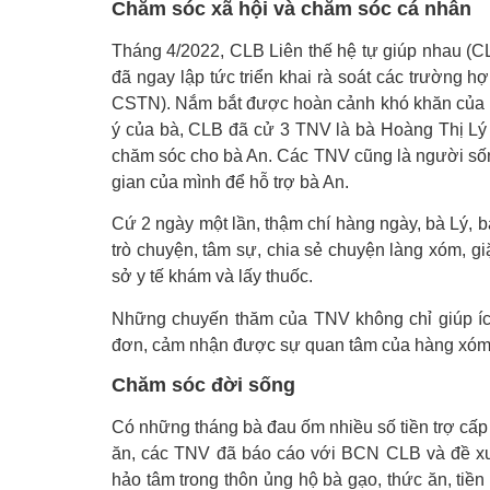
Chăm sóc xã hội và chăm sóc cá nhân
Tháng 4/2022, CLB Liên thế hệ tự giúp nhau (
đã ngay lập tức triển khai rà soát các trường h
CSTN). Nắm bắt được hoàn cảnh khó khăn của bà
ý của bà, CLB đã cử 3 TNV là bà Hoàng Thị Lý 
chăm sóc cho bà An. Các TNV cũng là người sống
gian của mình để hỗ trợ bà An.
Cứ 2 ngày một lần, thậm chí hàng ngày, bà Lý, 
trò chuyện, tâm sự, chia sẻ chuyện làng xóm, gi
sở y tế khám và lấy thuốc.
Những chuyến thăm của TNV không chỉ giúp ích
đơn, cảm nhận được sự quan tâm của hàng xóm l
Chăm sóc đời sống
Có những tháng bà đau ốm nhiều số tiền trợ cấp 
ăn, các TNV đã báo cáo với BCN CLB và đề xu
hảo tâm trong thôn ủng hộ bà gạo, thức ăn, tiề