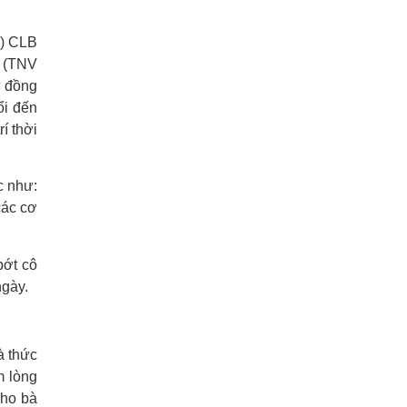
N) CLB
à (TNV
ự đồng
ổi đến
í thời
c như:
các cơ
bớt cô
ngày.
à thức
m lòng
cho bà