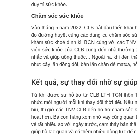
duy trì sức khỏe.
Chăm sóc sức khỏe
Vào tháng 5 năm 2022, CLB bắt đầu triển khai
đo đường huyết cùng các dụng cụ chăm sóc sứ
khám sức khoẻ định kì, BCN cùng với các TNV đ
viên sức khỏe của CLB cũng đến nhà thường x
nhắc và giúp uống thuốc… Ngoài ra, khi đến 
như: cây lăn đồng đôi, bàn lăn chân để matxa, h
Kết quả, sự thay đổi nhờ sự giú
Từ khi được sự hỗ trợ từ CLB LTH TGN thôn Thu
nhức mỏi người mỗi khi thay đổi thời tiết. Nếu
hiu, thì giờ các TNV CLB đến hỗ trợ chăm sóc khi
hoạt hơn. Bà con hàng xóm nhờ vậy cũng quan t
vẻ rất nhiều so với ngày trước, cảm thấy bản thân
giúp bà lạc quan và có thêm nhiều động lực để c