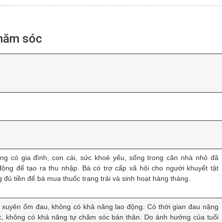
chăm sóc
g có gia đình, con cái, sức khoẻ yếu, sống trong căn nhà nhỏ đã
ộng để tạo ra thu nhập. Bà có trợ cấp xã hội cho người khuyết tật
đủ tiền để bà mua thuốc trang trải và sinh hoạt hàng tháng.
g xuyên ốm đau, không có khả năng lao động. Có thời gian đau nặng
ợc, không có khả năng tự chăm sóc bản thân. Do ảnh hưởng của tuổi