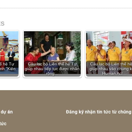
ES
hế hệ Tự
Câu lạc bộ Liên thế hệ Tự
Câu lạc bộ Liên thế h
ình "Kiên
giúp nhau tiếp tục được nhân
giúp nhau vào chung 
rộng…
Human Act…
 dự án
Đăng ký nhận tin tức từ chúng 
tức