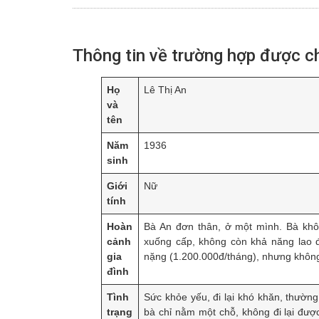
Thông tin về trường hợp được 
Họ
Lê Thị An
và
tên
Năm
1936
sinh
Giới
Nữ
tính
Hoàn
Bà An đơn thân, ở một mình. Bà khôn
cảnh
xuống cấp, không còn khả năng lao đ
gia
nặng (1.200.000đ/tháng), nhưng không 
đình
Tình
Sức khỏe yếu, đi lại khó khăn, thườn
trạng
bà chỉ nằm một chỗ, không đi lại đư