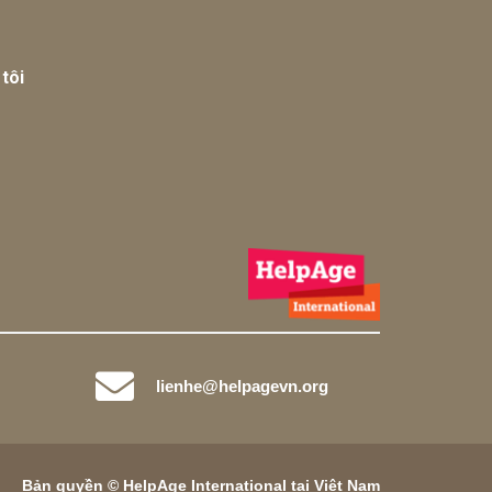
tôi
lienhe@helpagevn.org
Bản quyền © HelpAge International tại Việt Nam