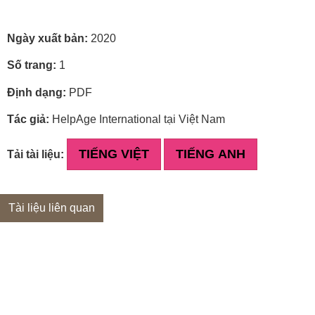
Ngày xuất bản:
2020
Số trang:
1
Định dạng:
PDF
Tác giả:
HelpAge International tại Việt Nam
TIẾNG VIỆT
TIẾNG ANH
Tải tài liệu:
Tài liệu liên quan