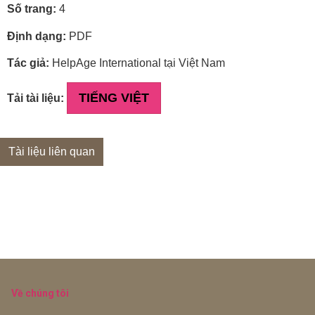
Số trang:
4
Định dạng:
PDF
Tác giả:
HelpAge International tại Việt Nam
TIẾNG VIỆT
Tải tài liệu:
Tài liệu liên quan
Về chúng tôi